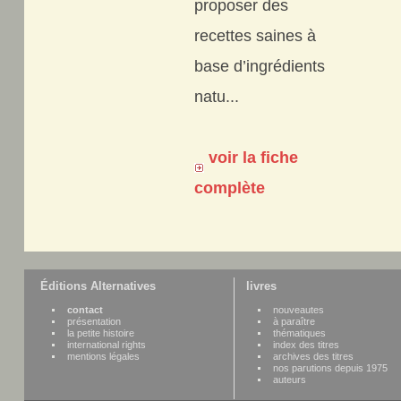
proposer des
recettes saines à
base d’ingrédients
natu...
voir la fiche
complète
Éditions Alternatives
livres
contact
nouveautes
présentation
à paraître
la petite histoire
thématiques
international rights
index des titres
mentions légales
archives des titres
nos parutions depuis 1975
auteurs