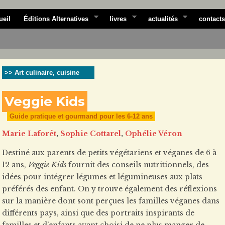
ueil
Éditions Alternatives
livres
actualités
contacts
>> Art culinaire, cuisine
Veggie Kids
Guide pratique et gourmand pour les 6-12 ans
Marie Laforêt
,
Sophie Cottarel
,
Ophélie Véron
Destiné aux parents de petits végétariens et véganes de 6 à
12 ans,
Veggie Kids
fournit des conseils nutritionnels, des
idées pour intégrer légumes et légumineuses aux plats
préférés des enfant. On y trouve également des réflexions
sur la manière dont sont perçues les familles véganes dans
différents pays, ainsi que des portraits inspirants de