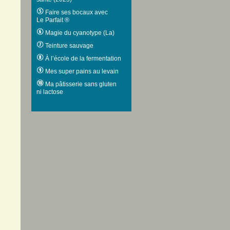
Faire ses bocaux avec
Le Parfait ®
Magie du cyanotype (La)
Teinture sauvage
À l’école de la fermentation
Mes super pains au levain
Ma pâtisserie sans gluten
ni lactose