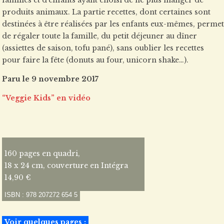
familles et d’enfants ayant choisi de ne plus manger de
produits animaux. La partie recettes, dont certaines sont
destinées à être réalisées par les enfants eux-mêmes, permet
de régaler toute la famille, du petit déjeuner au dîner
(assiettes de saison, tofu pané), sans oublier les recettes
pour faire la fête (donuts au four, unicorn shake…).
Paru le 9 novembre 2017
“Veggie Kids” en vidéo
160 pages en quadri,
18 x 24 cm, couverture en Intégra
14,90 €
ISBN : 978 207272 654 5
Voir quelques pages :