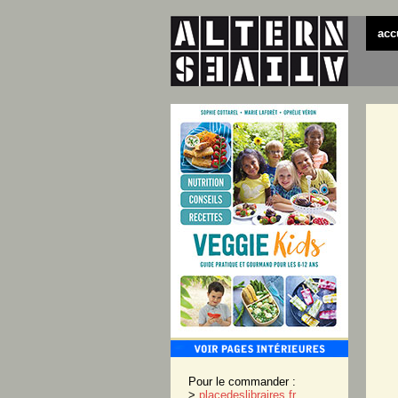
acc
Pour le commander :
>
placedeslibraires.fr