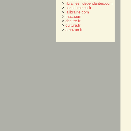
>
librairiesindependantes.com
>
parislibrairies.fr
>
lalibrairie.com
>
fnac.com
>
decitre.fr
>
cultura.fr
>
amazon.fr