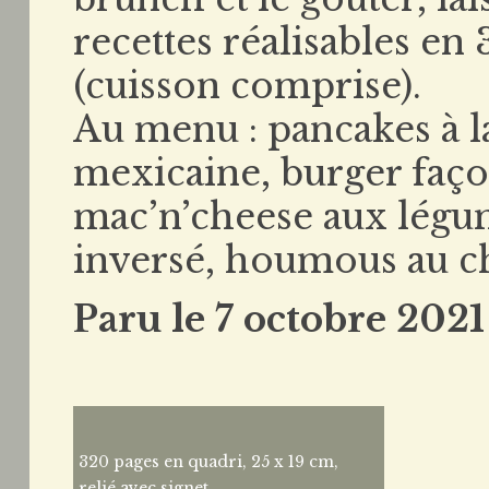
recettes réalisables 
(cuisson comprise).
Au menu : pancakes à la
mexicaine, burger faço
mac’n’cheese aux légu
inversé, houmous au ch
Paru le 7 octobre 2021
320 pages en quadri, 25 x 19 cm,
relié avec signet