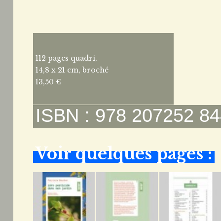
112 pages quadri,
14,8 x 21 cm, broché
13,50 €
ISBN : 978 207252 84
Voir quelques pages :