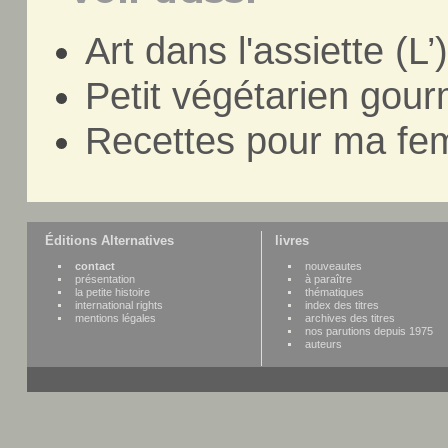
Art dans l'assiette (L’
Petit végétarien gou
Recettes pour ma f
Éditions Alternatives
livres
contact
nouveautes
présentation
à paraître
la petite histoire
thématiques
international rights
index des titres
mentions légales
archives des titres
nos parutions depuis 1975
auteurs