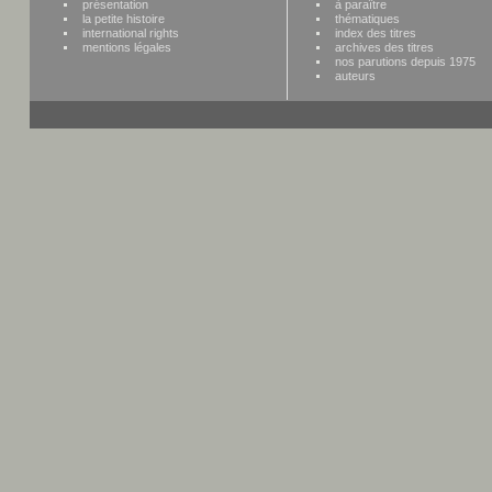
présentation
à paraître
la petite histoire
thématiques
international rights
index des titres
mentions légales
archives des titres
nos parutions depuis 1975
auteurs