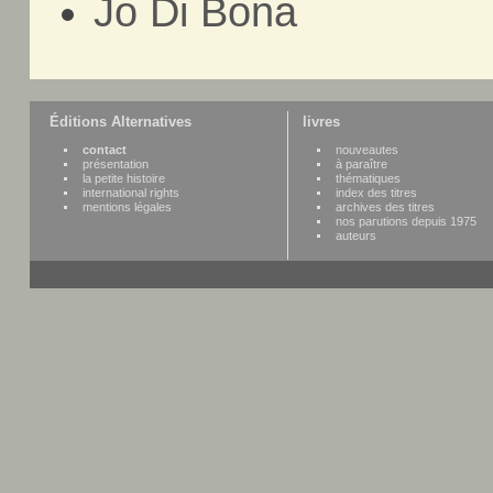
Jo Di Bona
Éditions Alternatives
livres
contact
nouveautes
présentation
à paraître
la petite histoire
thématiques
international rights
index des titres
mentions légales
archives des titres
nos parutions depuis 1975
auteurs