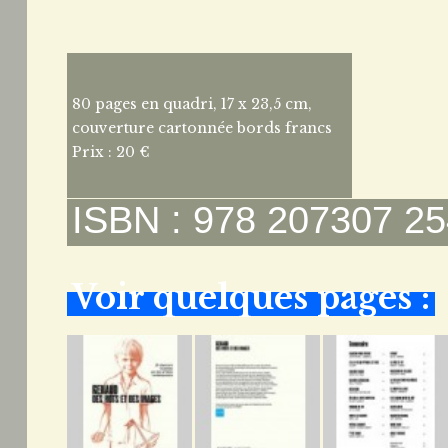
80 pages en quadri, 17 x 23,5 cm,
couverture cartonnée bords francs
Prix : 20 €
ISBN : 978 207307 25
Voir quelques pages :