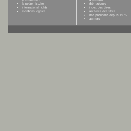
la petite histoire
thématiques
international rights
index des titres
mentions légales
archives des titres
nos parutions depuis 1975
auteurs