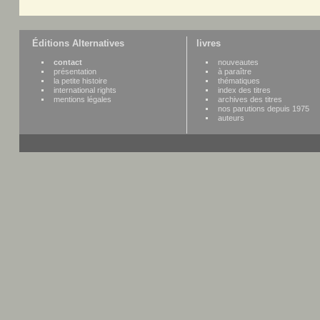
Éditions Alternatives
livres
contact
nouveautes
présentation
à paraître
la petite histoire
thématiques
international rights
index des titres
mentions légales
archives des titres
nos parutions depuis 1975
auteurs