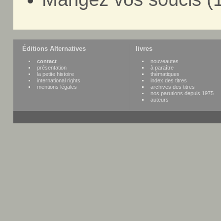
Éditions Alternatives
livres
contact
nouveautes
présentation
à paraître
la petite histoire
thématiques
international rights
index des titres
mentions légales
archives des titres
nos parutions depuis 1975
auteurs