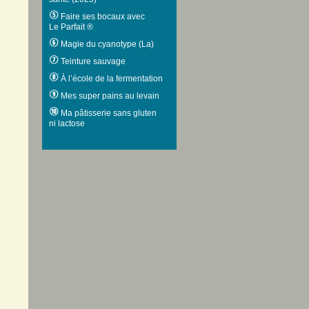
Faire ses bocaux avec
Le Parfait ®
Magie du cyanotype (La)
Teinture sauvage
À l’école de la fermentation
Mes super pains au levain
Ma pâtisserie sans gluten
ni lactose