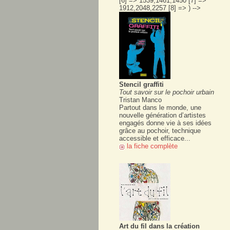
[6] => 1539,1461,1450 [7] =>
1912,2048,2257 [8] => ) -->
Stencil graffiti
Tout savoir sur le pochoir urbain
Tristan Manco
Partout dans le monde, une
nouvelle génération d’artistes
engagés donne vie à ses idées
grâce au pochoir, technique
accessible et efficace...
la fiche complète
Art du fil dans la création