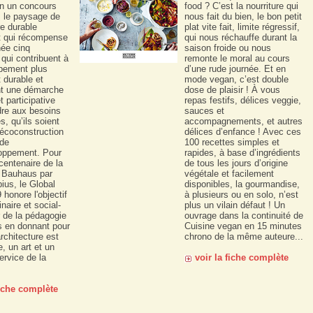
un un concours
food ? C’est la nourriture qui
s le paysage de
nous fait du bien, le bon petit
re durable
plat vite fait, limite régressif,
t qui récompense
qui nous réchauffe durant la
ée cinq
saison froide ou nous
 qui contribuent à
remonte le moral au cours
pement plus
d’une rude journée. Et en
t durable et
mode vegan, c’est double
nt une démarche
dose de plaisir ! À vous
t participative
repas festifs, délices veggie,
dre aux besoins
sauces et
s, qu’ils soient
accompagnements, et autres
 écoconstruction
délices d’enfance ! Avec ces
 de
100 recettes simples et
loppement. Pour
rapides, à base d’ingrédients
 centenaire de la
de tous les jours d’origine
u Bauhaus par
végétale et facilement
ius, le Global
disponibles, la gourmandise,
honore l'objectif
à plusieurs ou en solo, n’est
inaire et social-
plus un vilain défaut ! Un
 de la pédagogie
ouvrage dans la continuité de
 en donnant pour
Cuisine vegan en 15 minutes
architecture est
chrono de la même auteure...
, un art et un
ervice de la
voir la fiche complète
fiche complète