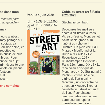
ne dans mon
Guide du street art à Paris
Paru le 4 juin 2020
2020/2021
 recettes pour
[6] => 1539,1461,1450
n au quotidien
Stéphanie Lombard
[7] => 1912,2048,2257
[8] => ) -->
emsy
Découvrez les meilleurs
spots d’art urbain à Paris,
sieurs années,
Vitry-sur-Seine, Montreuil et
emsy partage sur
Saint-Denis grâce à 10
x sociaux sa
itinéraires richement
e cuisine saine, en
illustrés :En plein cœur du
recettes et
Marais • Mouffetard et la
un public de plus
Butte-aux-Cailles • De
mbreux. Pour
République au 104 •
onnée du sujet,
D’Oberkampf à Belleville •
rrir nécessite une
Paris 13e, format XXL ! • Le
obale qui prenne
renouveau artistique de
facteurs
Montmartre • De Stalingrad à
s et
Pantin • Vitry-sur-Seine,
ues...
vitrine de l’art urbain •
Montreuil, un concentré de
fiche complète
street art • Aubervilliers et
Saint-Denis, street art au fil
de l’eau.Pour chaque
parcours retrouvez :– une
carte pour se repérer
immédiatement ;– un