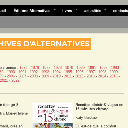
ueil
Éditions Alternatives
livres
actualités
contacts
CHIVES D'ALTERNATIVES
par année :
1975
-
1976
-
1977
-
1978
-
1979
-
1980
-
1981
-
1982
-
1983
-
89
-
1990
-
1991
-
1992
-
1993
-
1994
-
1995
-
1996
-
1997
-
1998
-
1999
-
05
-
2006
-
2007
-
2008
-
2009
-
2010
-
2011
-
2012
-
2013
-
2014
-
2015
-
2021
-
2022
e design 8
Recettes plaisir & vegan en
15 minutes chrono
in, Marie-Hélène
Katy Beskow
Award, créé en
Qu’est-ce que la comfort