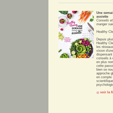
Une semai
assiette
Conseils et
manger sai
Healthy Cl
Depuis plu
Healthy Cl
les réseau
vision d'un
dispensant 
conseils à 
en plus no
cette passi
bien se nou
approche gl
en compte 
scientifique
psychologiq
voir la 