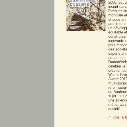
2006, est 
inscrit dan
l'architectu
mondiale e
chaque ann
architectes
un dévelop
équitable e
construise
innovante e
pour répon
des société
experts en
ou acteurs
l’autodéve
célébrer le
création d
Walter Grop
Award 2019 
multidiscipl
réformateur
du Bauhaus
sujet : « L'
une science
métier au s
société...
voir la 