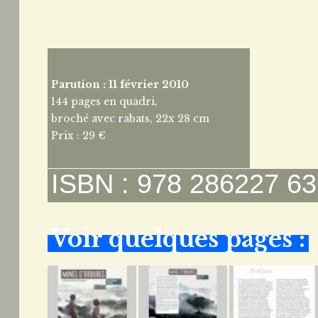
Parution : 11 février 2010
144 pages en quadri,
broché avec rabats, 22x 28 cm
Prix : 29 €
ISBN : 978 286227 63
Voir quelques pages :