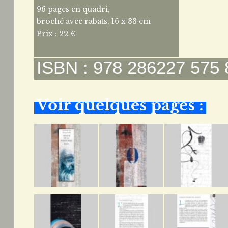
96 pages en quadri,
broché avec rabats, 16 x 33 cm
Prix : 22 €
ISBN : 978 286227 575 
Voir quelques pages :