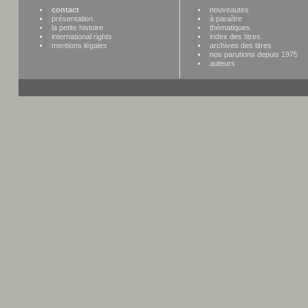
contact
nouveautes
présentation
à paraître
la petite histoire
thématiques
international rights
index des titres
mentions légales
archives des titres
nos parutions depuis 1975
auteurs