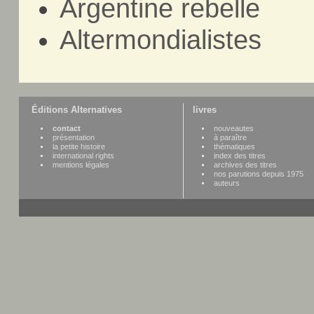
Argentine rebelle
Altermondialistes
Éditions Alternatives
livres
contact
nouveautes
présentation
à paraître
la petite histoire
thématiques
international rights
index des titres
mentions légales
archives des titres
nos parutions depuis 1975
auteurs