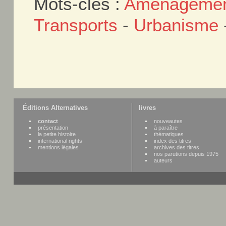
Mots-clés :
Aménagement 
Transports
-
Urbanisme
Éditions Alternatives
livres
contact
nouveautes
présentation
à paraître
la petite histoire
thématiques
international rights
index des titres
mentions légales
archives des titres
nos parutions depuis 1975
auteurs