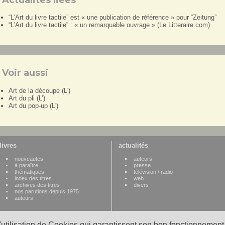
“L'Art du livre tactile” est « une publication de référence » pour “Zeitung”
“L'Art du livre tactile” : « un remarquable ouvrage » (Le Litteraire.com)
Voir aussi
Art de la découpe (L')
Art du pli (L’)
Art du pop-up (L')
livres
actualités
nouveautes
auteurs
à paraître
presse
thématiques
télévision / radio
index des titres
web
archives des titres
divers
nos parutions depuis 1975
auteurs
l'utilisation de Cookies qui garantissent son bon fonctionnement.