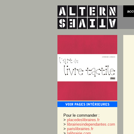
acc
Pour le commander :
>
placedeslibraires.fr
>
librairiesindependantes.com
>
parislibrairies.fr
>
lalibrairie.com