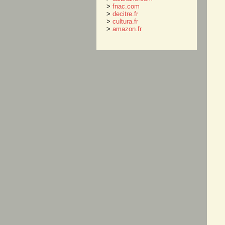
>
fnac.com
>
decitre.fr
>
cultura.fr
>
amazon.fr