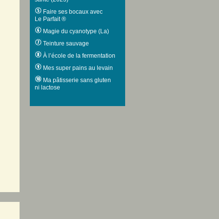
Faire ses bocaux avec
Le Parfait ®
Magie du cyanotype (La)
Teinture sauvage
À l’école de la fermentation
Mes super pains au levain
Ma pâtisserie sans gluten
ni lactose