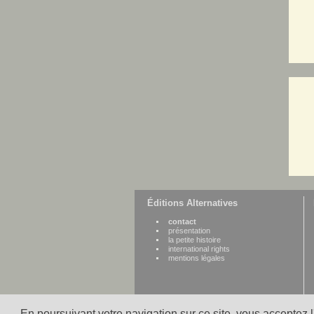
Éditions Alternatives
contact
présentation
la petite histoire
international rights
mentions légales
En poursuivant votre navigation sur ce site, vous acceptez 