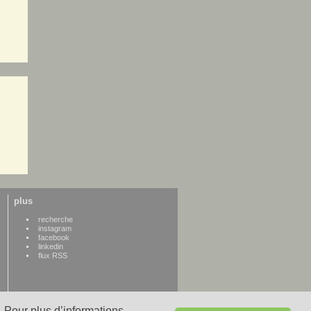
plus
recherche
instagram
facebook
linkedin
flux RSS
 Pour plus d’informations,
WWW credits