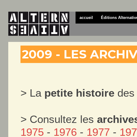
accueil
Éditions Alternativ
2009 - LES ARCHI
> La
petite histoire
des 
> Consultez les
archive
1975
-
1976
-
1977
-
19