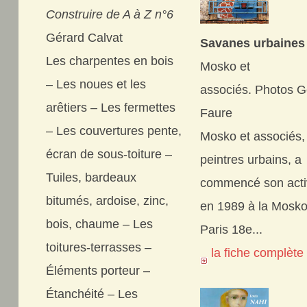
Construire de A à Z n°6
Gérard Calvat
Savanes urbaines
Les charpentes en bois
Mosko et
– Les noues et les
associés. Photos G
arêtiers – Les fermettes
Faure
– Les couvertures pente,
Mosko et associés,
écran de sous-toiture –
peintres urbains, a
Tuiles, bardeaux
commencé son acti
bitumés, ardoise, zinc,
en 1989 à la Mosk
bois, chaume – Les
Paris 18e...
toitures-terrasses –
la fiche complèt
Éléments porteur –
Étanchéité – Les