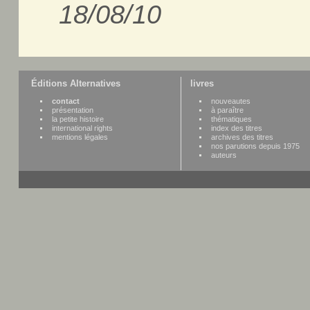
18/08/10
Éditions Alternatives
livres
contact
nouveautes
présentation
à paraître
la petite histoire
thématiques
international rights
index des titres
mentions légales
archives des titres
nos parutions depuis 1975
auteurs