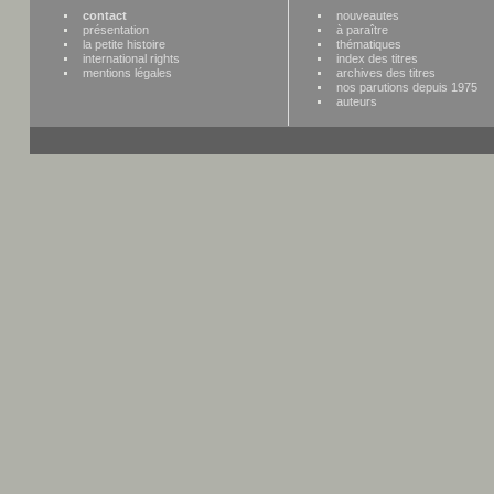
contact
nouveautes
présentation
à paraître
la petite histoire
thématiques
international rights
index des titres
mentions légales
archives des titres
nos parutions depuis 1975
auteurs