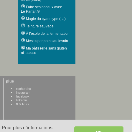
Faire ses bocaux avec
Le Parfait ®
Magie du cyanotype (La)
Teinture sauvage
À l’école de la fermentation
Mes super pains au levain
Ma pâtisserie sans gluten
ni lactose
plus
recherche
instagram
facebook
linkedin
flux RSS
 Pour plus d’informations,
WWW credits