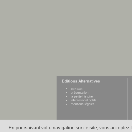
Éditions Alternatives
contact
présentation
la petite histoire
international rights
mentions légales
En poursuivant votre navigation sur ce site, vous acceptez 