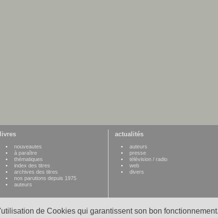
livres
actualités
nouveautes
auteurs
à paraître
presse
thématiques
télévision / radio
index des titres
web
archives des titres
divers
nos parutions depuis 1975
auteurs
l'utilisation de Cookies qui garantissent son bon fonctionnement.