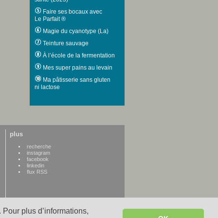
Faire ses bocaux avec
Le Parfait ®
Magie du cyanotype (La)
Teinture sauvage
À l’école de la fermentation
Mes super pains au levain
Ma pâtisserie sans gluten
ni lactose
plus
recherche
instagram
facebook
linkedin
flux RSS
 Pour plus d’informations,
WWW credits