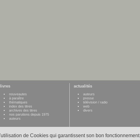
livres
actualités
nouveautes
auteurs
à paraître
presse
thématiques
télévision / radio
index des titres
web
archives des titres
divers
nos parutions depuis 1975
auteurs
l'utilisation de Cookies qui garantissent son bon fonctionnement.