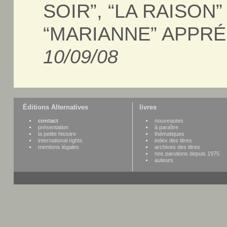
SOIR”, “LA RAISON” 
“MARIANNE” APPRÉ
10/09/08
Éditions Alternatives
livres
contact
nouveautes
présentation
à paraître
la petite histoire
thématiques
international rights
index des titres
mentions légales
archives des titres
nos parutions depuis 1975
auteurs