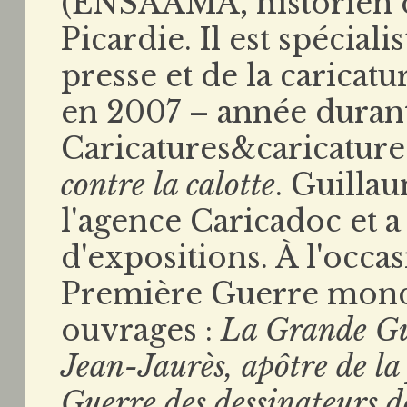
(ENSAAMA, historien d’
Picardie. Il est spéciali
presse et de la caricat
en 2007 – année durant 
Caricatures&caricatures
contre la calotte
. Guilla
l'agence Caricadoc et 
d'expositions. À l'occa
Première Guerre mondia
ouvrages :
La Grande Gue
Jean-Jaurès, apôtre de la
Guerre des dessinateurs d