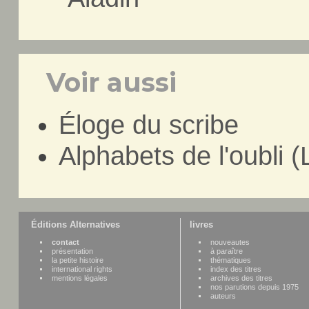
Voir aussi
Éloge du scribe
Alphabets de l'oubli (
Éditions Alternatives
livres
contact
nouveautes
présentation
à paraître
la petite histoire
thématiques
international rights
index des titres
mentions légales
archives des titres
nos parutions depuis 1975
auteurs