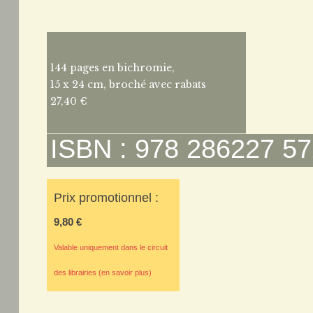
144 pages en bichromie,
15 x 24 cm, broché avec rabats
27,40 €
ISBN : 978 286227 57
Prix promotionnel :
9,80 €
Valable uniquement dans le circuit
des librairies (en savoir plus)