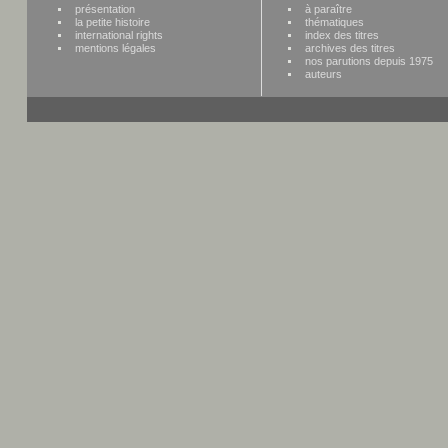
présentation
à paraître
la petite histoire
thématiques
international rights
index des titres
mentions légales
archives des titres
nos parutions depuis 1975
auteurs