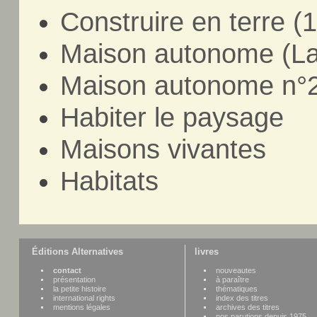
Construire en terre (
Maison autonome (La
Maison autonome n°2
Habiter le paysage
Maisons vivantes
Habitats
Éditions Alternatives
livres
contact
nouveautes
présentation
à paraître
la petite histoire
thématiques
international rights
index des titres
mentions légales
archives des titres
nos parutions depuis 1975