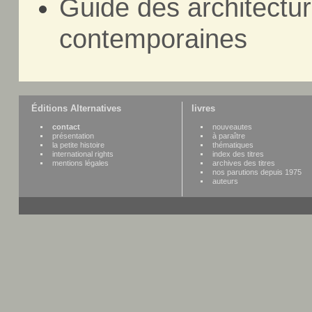
Guide des architectur
contemporaines
Éditions Alternatives
livres
contact
nouveautes
présentation
à paraître
la petite histoire
thématiques
international rights
index des titres
mentions légales
archives des titres
nos parutions depuis 1975
auteurs