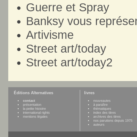
Guerre et Spray
Banksy vous représen
Artivisme
Street art/today
Street art/today2
Éditions Alternatives
livres
contact
nouveautes
présentation
à paraître
la petite histoire
thématiques
international rights
index des titres
mentions légales
archives des titres
nos parutions depuis 1975
auteurs