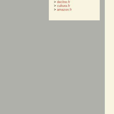
>
decitre.fr
>
cultura.fr
>
amazon.fr