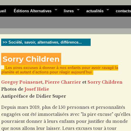
ueil
Éditions Alternatives
livres
actualités
contacts
>> Société, savoir, alternatives, différence...
Sorry Children
Les pires excuses à donner à nos enfants pour avoir ravagé la
planète et autant d'actions pour réagir aujourd'hui
Gregoy Poinsenet
,
Pierre Charrier
et
Sorry Children
Photos de
Josef Helie
Antipréface de Didier Super
Depuis mars 2019, plus de 150 personnes et personnalités
engagées ont été immortalisées avec "la pire excuse" qu'elles
pourraient donner à leurs enfants pour justifier du monde
que nous allons leur laisser. Leurs excuses tour à tour