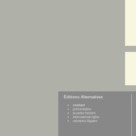
Éditions Alternatives
contact
présentation
la petite histoire
international rights
mentions légales