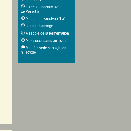
Faire ses bocaux avec
Le Parfait ®
Magie du cyanotype (La)
Teinture sauvage
À l’école de la fermentation
Mes super pains au levain
Ma pâtisserie sans gluten
ni lactose