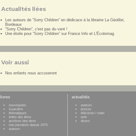
Actualités liées
Les auteurs de “Sorry Children” en dédicace à la librairie La Géolibri,
Bordeaux
“Sorry Children”, c'est pas du vent !
Une étoile pour “Sorry Children” sur France Info et L'Écolomag
Voir aussi
Nos enfants nous accuseront
livres
actualités
nouveautes
auteurs
à paraître
presse
thématiques
télévision / radio
index des titres
web
archives des titres
divers
nos parutions depuis 1975
auteurs