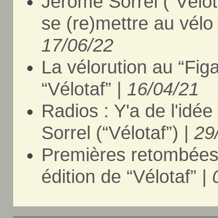
Jérôme Sorrel (“Vélo
se (re)mettre au vélo 
17/06/22
La vélorution au “Fi
“Vélotaf” |
16/04/21
Radios : Y'a de l'idé
Sorrel (“Vélotaf”) |
29
Premières retombées 
édition de “Vélotaf” |