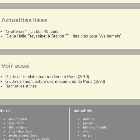
Actualités liées
“Gratte-ciel” : un bon 45 tours
“De la Halle Freyssinet à Station F” : des clés pour “We demain”
Voir aussi
Guide de l'architecture moderne à Paris (2010)
Guide de l’architecture des monuments de Paris (1998)
Habiter les ruines
livres
actualités
nouveautes
auteurs
à paraître
presse
thématiques
télévision / radio
index des titres
web
archives des titres
divers
nos parutions depuis 1975