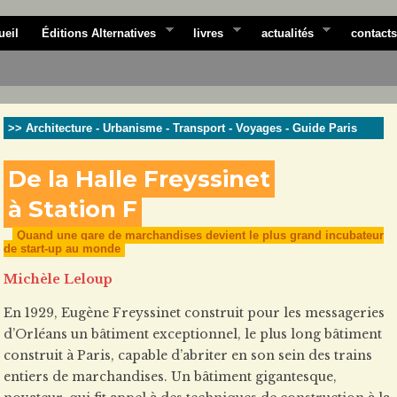
ueil
Éditions Alternatives
livres
actualités
contacts
>> Architecture - Urbanisme - Transport - Voyages - Guide Paris
De la Halle Freyssinet
à Station F
Quand une gare de marchandises devient le plus grand incubateur
de start-up au monde
Michèle Leloup
En 1929, Eugène Freyssinet construit pour les messageries
d’Orléans un bâtiment exceptionnel, le plus long bâtiment
construit à Paris, capable d’abriter en son sein des trains
entiers de marchandises. Un bâtiment gigantesque,