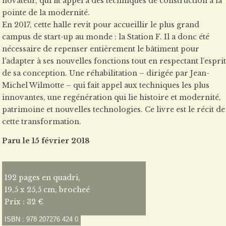
novateur, qui fit appel à des techniques de construction à la
pointe de la modernité.
En 2017, cette halle revit pour accueillir le plus grand
campus de start-up au monde : la Station F. Il a donc été
nécessaire de repenser entièrement le bâtiment pour
l’adapter à ses nouvelles fonctions tout en respectant l’esprit
de sa conception. Une réhabilitation – dirigée par Jean-
Michel Wilmotte – qui fait appel aux techniques les plus
innovantes, une regénération qui lie histoire et modernité,
patrimoine et nouvelles technologies. Ce livre est le récit de
cette transformation.
Paru le 15 février 2018
192 pages en quadri,
19,5 x 25,5 cm, brocheé
Prix : 32 €
ISBN : 978 207276 424 0