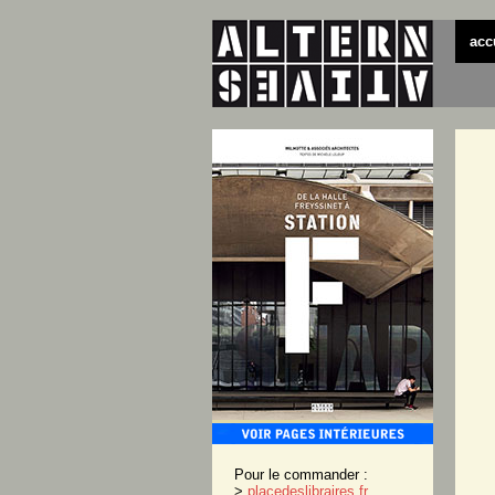
acc
Pour le commander :
>
placedeslibraires.fr