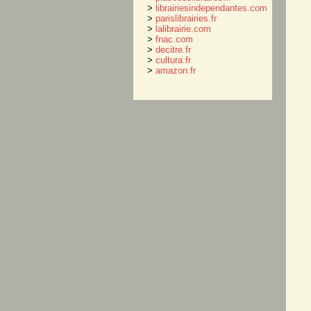
>
librairiesindependantes.com
>
parislibrairies.fr
>
lalibrairie.com
>
fnac.com
>
decitre.fr
>
cultura.fr
>
amazon.fr