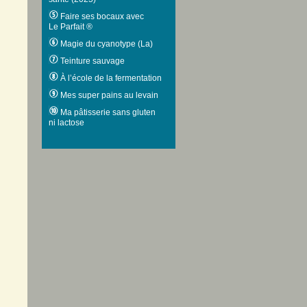
Faire ses bocaux avec
Le Parfait ®
Magie du cyanotype (La)
Teinture sauvage
À l’école de la fermentation
Mes super pains au levain
Ma pâtisserie sans gluten
ni lactose