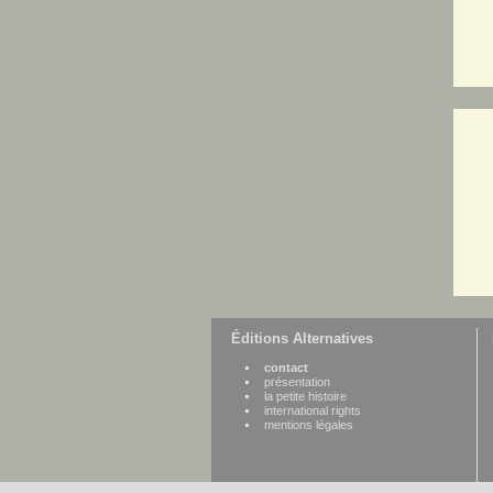
Éditions Alternatives
contact
présentation
la petite histoire
international rights
mentions légales