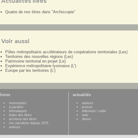
Actualités liées
Quatre de nos titres dans “Archiscopie”
Voir aussi
Pôles métropolitains accélérateurs de coopérations territoriales (Les)
Territoires des nouvelles régions (Les)
Patrimoine territorial en projet (Le)
Expérience métropolitaine lyonnaise (L')
Europe par les territoires (L')
livres
actualités
nouveautes
auteurs
à paraître
presse
thématiques
télévision / radio
index des titres
web
archives des titres
divers
nos parutions depuis 1975
auteurs