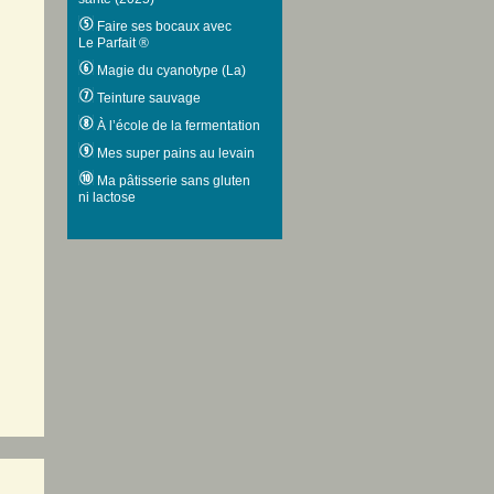
Faire ses bocaux avec
Le Parfait ®
Magie du cyanotype (La)
Teinture sauvage
À l’école de la fermentation
Mes super pains au levain
Ma pâtisserie sans gluten
ni lactose