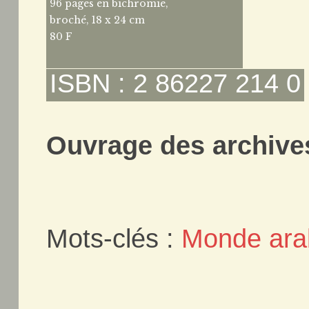
96 pages en bichromie,
broché, 18 x 24 cm
80 F
ISBN : 2 86227 214 0
Ouvrage des archives
Mots-clés :
Monde ara