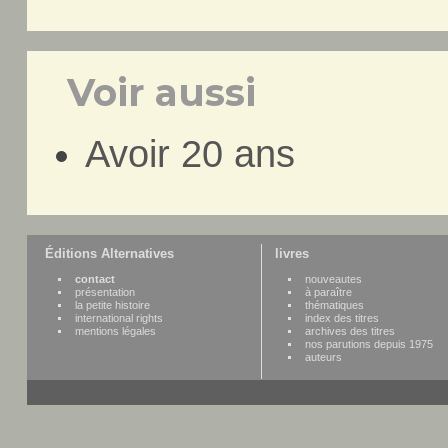
Voir aussi
Avoir 20 ans
Éditions Alternatives
livres
contact
nouveautes
présentation
à paraître
la petite histoire
thématiques
international rights
index des titres
mentions légales
archives des titres
nos parutions depuis 1975
auteurs