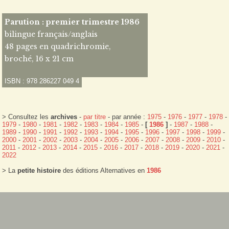
Parution : premier trimestre 1986
bilingue français/anglais
48 pages en quadrichromie,
broché, 16 x 21 cm
ISBN : 978 286227 049 4
> Consultez les
archives
-
par titre
- par année :
1975
-
1976
-
1977
-
1978
-
1979
-
1980
-
1981
-
1982
-
1983
-
1984
-
1985
-
[
1986
]
-
1987
-
1988
-
1989
-
1990
-
1991
-
1992
-
1993
-
1994
-
1995
-
1996
-
1997
-
1998
-
1999
-
2000
-
2001
-
2002
-
2003
-
2004
-
2005
-
2006
-
2007
-
2008
-
2009
-
2010
-
2011
-
2012
-
2013
-
2014
-
2015
-
2016
-
2017
-
2018
-
2019
-
2020
-
2021
-
2022
> La
petite histoire
des éditions Alternatives en
1986