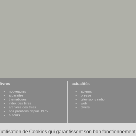
livres
actualités
nouveautes
auteurs
à paraître
presse
thématiques
télévision / radio
index des titres
web
archives des titres
divers
nos parutions depuis 1975
auteurs
l'utilisation de Cookies qui garantissent son bon fonctionnement.