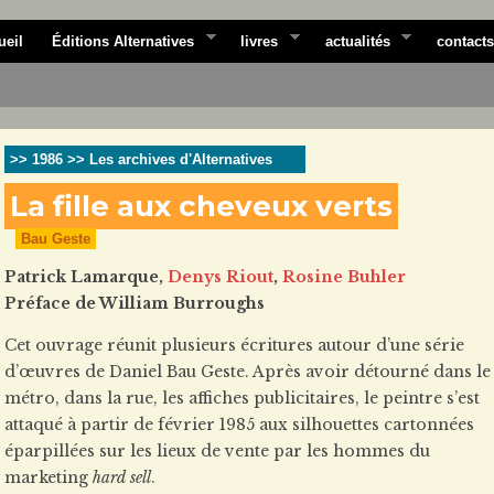
ueil
Éditions Alternatives
livres
actualités
contacts
>> 1986 >> Les archives d'Alternatives
La fille aux cheveux verts
Bau Geste
Patrick Lamarque,
Denys Riout
,
Rosine Buhler
Préface de William Burroughs
Cet ouvrage réunit plusieurs écritures autour d’une série
d’œuvres de Daniel Bau Geste. Après avoir détourné dans le
métro, dans la rue, les affiches publicitaires, le peintre s’est
attaqué à partir de février 1985 aux silhouettes cartonnées
éparpillées sur les lieux de vente par les hommes du
marketing
hard sell
.