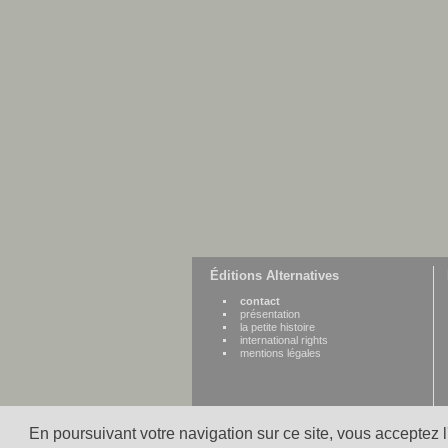
Éditions Alternatives
contact
présentation
la petite histoire
international rights
mentions légales
En poursuivant votre navigation sur ce site, vous acceptez 