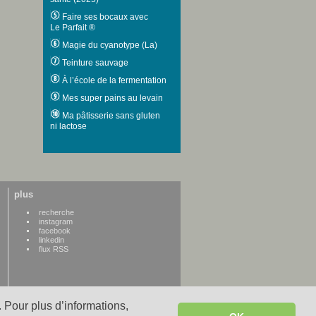
Faire ses bocaux avec
Le Parfait ®
Magie du cyanotype (La)
Teinture sauvage
À l’école de la fermentation
Mes super pains au levain
Ma pâtisserie sans gluten
ni lactose
plus
recherche
instagram
facebook
linkedin
flux RSS
 Pour plus d’informations,
WWW credits