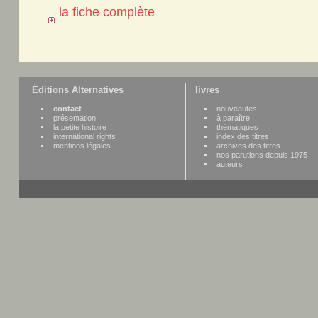
la fiche complète
Éditions Alternatives
livres
contact
nouveautes
présentation
à paraître
la petite histoire
thématiques
international rights
index des titres
mentions légales
archives des titres
nos parutions depuis 1975
auteurs