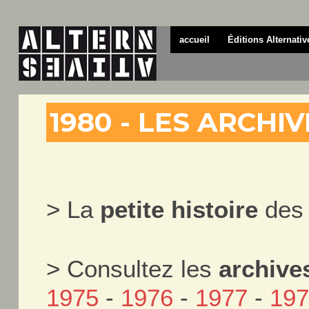
accueil
Éditions Alternativ
1980 - LES ARCHI
> La
petite histoire
des 
> Consultez les
archive
1975
-
1976
-
1977
-
19