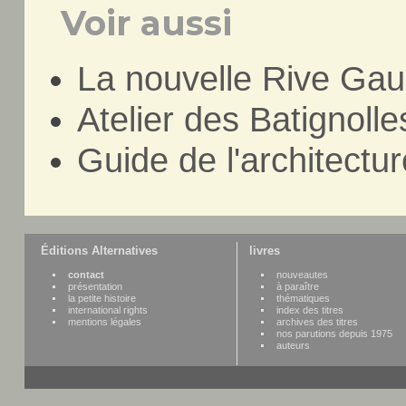
Voir aussi
La nouvelle Rive Ga
Atelier des Batignolles
Guide de l'architectu
Éditions Alternatives
livres
contact
nouveautes
présentation
à paraître
la petite histoire
thématiques
international rights
index des titres
mentions légales
archives des titres
nos parutions depuis 1975
auteurs