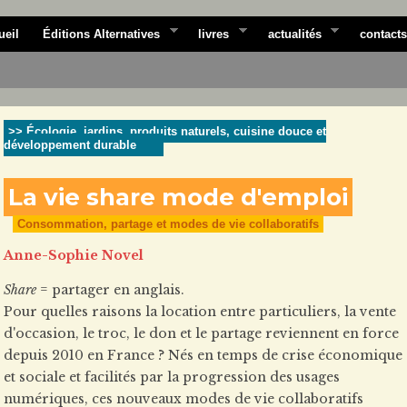
ueil
Éditions Alternatives
livres
actualités
contacts
>> Écologie, jardins, produits naturels, cuisine douce et
développement durable
La vie share mode d'emploi
Consommation, partage et modes de vie collaboratifs
Anne-Sophie Novel
Share
= partager en anglais.
Pour quelles raisons la location entre particuliers, la vente
d'occasion, le troc, le don et le partage reviennent en force
depuis 2010 en France ? Nés en temps de crise économique
et sociale et facilités par la progression des usages
numériques, ces nouveaux modes de vie collaboratifs