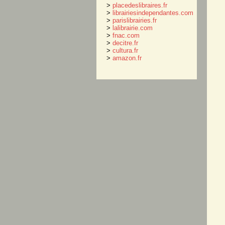
>
placedeslibraires.fr
>
librairiesindependantes.com
>
parislibrairies.fr
>
lalibrairie.com
>
fnac.com
>
decitre.fr
>
cultura.fr
>
amazon.fr