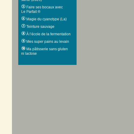
Faire ses bocaux avec
Le Parfait ®
Magie du cyanotype (La)
Teinture sauvage
À l’école de la fermentation
Mes super pains au levain
Ma pâtisserie sans gluten
ni lactose