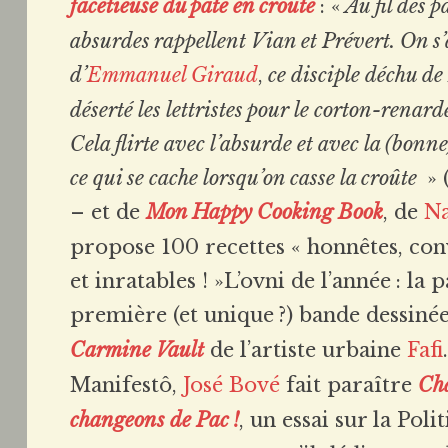
facétieuse du pâté en croûte
: «
Au fil des 
absurdes rappellent Vian et Prévert. On s’
d’
Emmanuel Giraud
,
ce disciple déchu de
déserté les lettristes pour le corton-renarde
Cela flirte avec l’absurde et avec la (bon
ce qui se cache lorsqu’on casse la croûte
» 
– et de
Mon Happy Cooking Book
, de
Na
propose 100 recettes « honnêtes, co
et inratables ! »L’ovni de l’année : la 
première (et unique ?) bande dessiné
Carmine Vault
de l’artiste urbaine
Fafi
Manifestô,
José Bové
fait paraître
Cha
changeons de Pac
!
, un essai sur la Poli