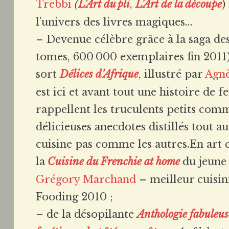
Trebbi
(
L’Art du pli
,
L’Art de la découpe
)
l’univers des livres magiques...
– Devenue célèbre grâce à la saga de
tomes, 600 000 exemplaires fin 2011
sort
Délices d’Afrique
, illustré par
Agn
est ici et avant tout une histoire de
rappellent les truculents petits com
délicieuses anecdotes distillés tout au
cuisine pas comme les autres.En art c
la
Cuisine du Frenchie at home
du jeune
Grégory Marchand
– meilleur cuisin
Fooding 2010 ;
– de la désopilante
Anthologie fabuleuse