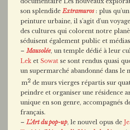
documentaire Les nouveaux explorat
son splendide
Extramuros
: plus qu’un
peinture urbaine, il s’agit d’un voyage
des cultures qui colorent notre planèt
séduisent également public et médias
–
Mausolée
, un temple dédié à leur c
Lek
et
Sowat
se sont rendus quasi q
un supermarché abandonné dans le n
2
m
de murs vierges répartis sur quat
peindre et organiser une résidence a
unique en son genre, accompagnés de
français.
–
L’Art du pop-up
, le nouvel opus de
J