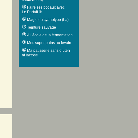
Faire ses bocaux avec
Le Parfait ®
Magie du cyanotype (La)
Teinture sauvage
À l’école de la fermentation
Mes super pains au levain
Ma pâtisserie sans gluten
ni lactose