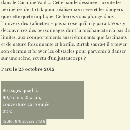
dans le Carmine Vault... Cette bande dessinée raconte les
péripéties de Birtak pour réaliser son rêve et les dangers
que cette quête implique. Ce héros vous plonge dans
l’univers des Fafinettes – pas si rose qu’il n’y paraît. Vous y
découvrirez des personnages dont la méchanceté n’a pas de
limites, aux comportements aussi étonnants que fascinants
et de nature foisonnante et hostile. Birtak saura-t il trouver
son chemin et braver les obstacles pour parvenir à danser
sur une scène, revêtu d’un justaucorps ?
Paru le 25 octobre 2012
96 pages quadri,
30,5 cm x 21,5 cm,
couverture cartonnée
22 €
ISBN : 978 286227 748 6