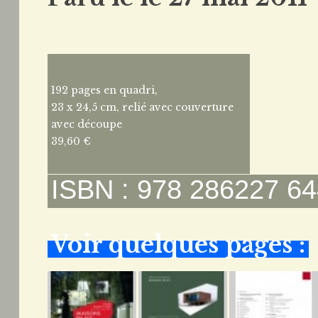
192 pages en quadri,
23 x 24,5 cm, relié avec couverture
avec découpe
39,60 €
ISBN : 978 286227 64
Voir quelques pages :