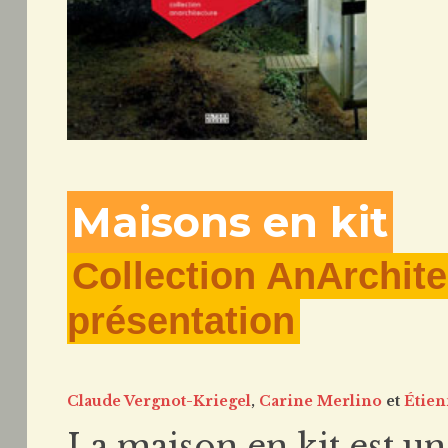
Maisons en kit
Collection AnArchite
présentation
Claude Vergnot-Kriegel
,
Carine Merlino
et
Étien
La maison en kit est un