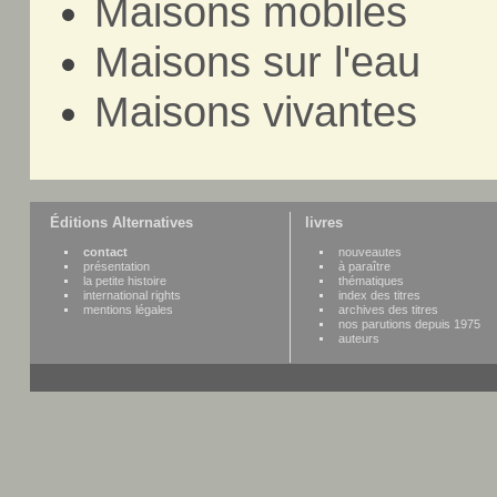
Maisons mobiles
Maisons sur l'eau
Maisons vivantes
Éditions Alternatives
livres
contact
nouveautes
présentation
à paraître
la petite histoire
thématiques
international rights
index des titres
mentions légales
archives des titres
nos parutions depuis 1975
auteurs