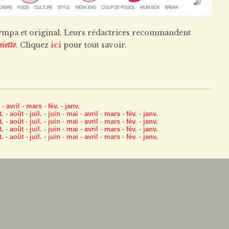
sympa et original. Leurs rédactrices recommandent
siette
. Cliquez
ici
pour tout savoir.
-
avril
-
mars
-
fév.
-
janv.
t.
-
août
-
juil.
-
juin
-
mai
-
avril
-
mars
-
fév.
-
janv.
t.
-
août
-
juil.
-
juin
-
mai
-
avril
-
mars
-
fév.
-
janv.
t.
-
août
-
juil.
-
juin
-
mai
-
avril
-
mars
-
fév.
-
janv.
t.
-
août
-
juil.
-
juin
-
mai
-
avril
-
mars
-
fév.
-
janv.