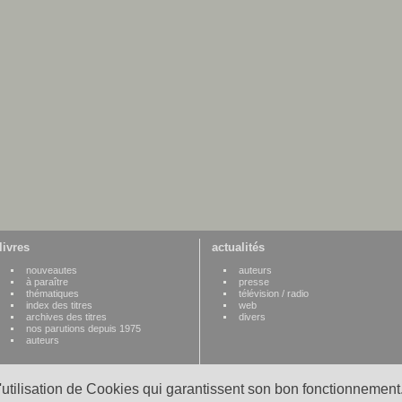
livres
actualités
nouveautes
auteurs
à paraître
presse
thématiques
télévision / radio
index des titres
web
archives des titres
divers
nos parutions depuis 1975
auteurs
l'utilisation de Cookies qui garantissent son bon fonctionnement.