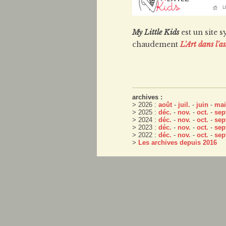
My Little Kids
est un site 
chaudement
L'Art dans l'as
archives :
> 2026 :
août
-
juil.
-
juin
-
mai
> 2025 :
déc.
-
nov.
-
oct.
-
sep
> 2024 :
déc.
-
nov.
-
oct.
-
sep
> 2023 :
déc.
-
nov.
-
oct.
-
sep
> 2022 :
déc.
-
nov.
-
oct.
-
sep
>
Les archives depuis 2016