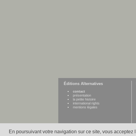
Éditions Alternatives
contact
présentation
la petite histoire
international rights
mentions légales
En poursuivant votre navigation sur ce site, vous acceptez 