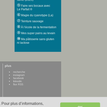
Faire ses bocaux avec
Le Parfait ®
Magie du cyanotype (La)
Teinture sauvage
À l’école de la fermentation
Mes super pains au levain
Ma pâtisserie sans gluten
ni lactose
plus
recherche
instagram
facebook
linkedin
flux RSS
 Pour plus d’informations,
WWW credits