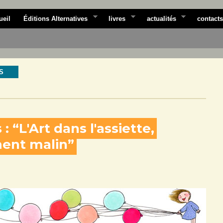
ueil
Éditions Alternatives
livres
actualités
contacts
S
 : “L'Art dans l'assiette,
ment malin”