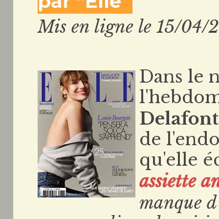
par “Elle”
Mis en ligne le 15/04/
Dans le 
l'hebdo
Delafont
de l'endo
qu'elle é
assiette a
manque d'i