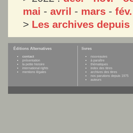
mai
-
avril
-
mars
-
fév.
>
Les archives depuis
Éditions Alternatives
livres
contact
nouveautes
présentation
à paraître
la petite histoire
thématiques
international rights
index des titres
mentions légales
archives des titres
nos parutions depuis 1975
auteurs