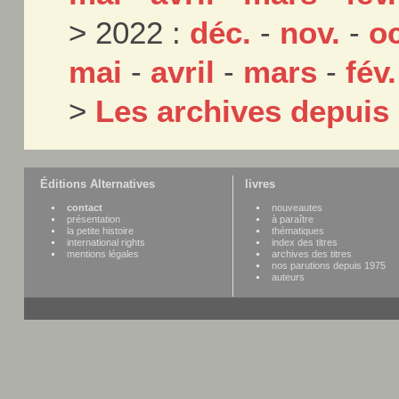
> 2022 :
déc.
-
nov.
-
oc
mai
-
avril
-
mars
-
fév.
>
Les archives depuis
Éditions Alternatives
livres
contact
nouveautes
présentation
à paraître
la petite histoire
thématiques
international rights
index des titres
mentions légales
archives des titres
nos parutions depuis 1975
auteurs