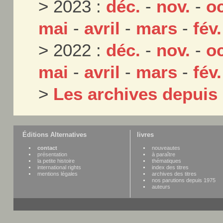
> 2023 :
déc.
-
nov.
-
oc
mai
-
avril
-
mars
-
fév.
> 2022 :
déc.
-
nov.
-
oc
mai
-
avril
-
mars
-
fév.
>
Les archives depuis
Éditions Alternatives
livres
contact
nouveautes
présentation
à paraître
la petite histoire
thématiques
international rights
index des titres
mentions légales
archives des titres
nos parutions depuis 1975
auteurs