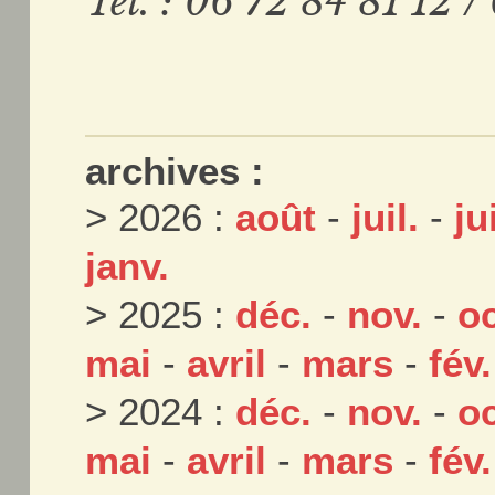
Tél. : 06 72 84 81
12 /
archives :
> 2026 :
août
-
juil.
-
ju
janv.
> 2025 :
déc.
-
nov.
-
oc
mai
-
avril
-
mars
-
fév.
> 2024 :
déc.
-
nov.
-
oc
mai
-
avril
-
mars
-
fév.