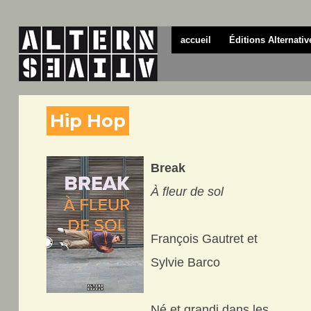
accueil
Éditions Alternativ
Hip Hop
Break
À fleur de sol
François Gautret et
Sylvie Barco
Né et grandi dans les