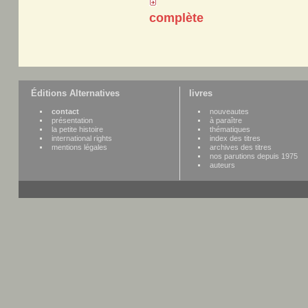
complète
Éditions Alternatives
livres
contact
nouveautes
présentation
à paraître
la petite histoire
thématiques
international rights
index des titres
mentions légales
archives des titres
nos parutions depuis 1975
auteurs