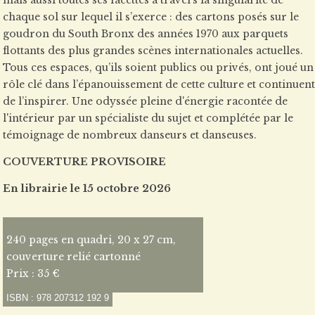
mais aussi toutes ses facettes à travers la singularité de
chaque sol sur lequel il s’exerce : des cartons posés sur le
goudron du South Bronx des années 1970 aux parquets
flottants des plus grandes scènes internationales actuelles.
Tous ces espaces, qu’ils soient publics ou privés, ont joué un
rôle clé dans l’épanouissement de cette culture et continuent
de l’inspirer. Une odyssée pleine d'énergie racontée de
l'intérieur par un spécialiste du sujet et complétée par le
témoignage de nombreux danseurs et danseuses.
COUVERTURE PROVISOIRE
En librairie le 15 octobre 2026
240 pages en quadri, 20 x 27 cm,
couverture relié cartonné
Prix : 35 €
ISBN : 978 207312 192 9