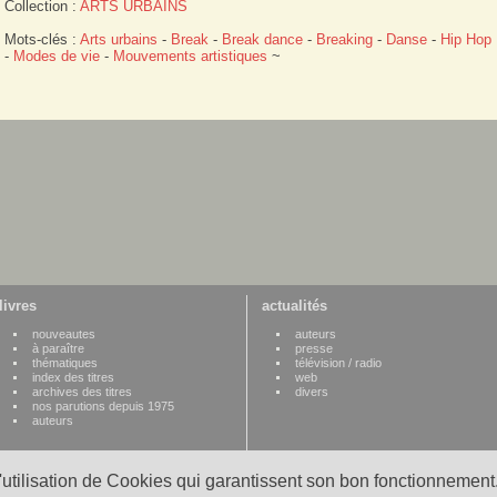
Collection :
ARTS URBAINS
Mots-clés :
Arts urbains
-
Break
-
Break dance
-
Breaking
-
Danse
-
Hip Hop
-
Modes de vie
-
Mouvements artistiques
~
livres
actualités
nouveautes
auteurs
à paraître
presse
thématiques
télévision / radio
index des titres
web
archives des titres
divers
nos parutions depuis 1975
auteurs
l'utilisation de Cookies qui garantissent son bon fonctionnement.