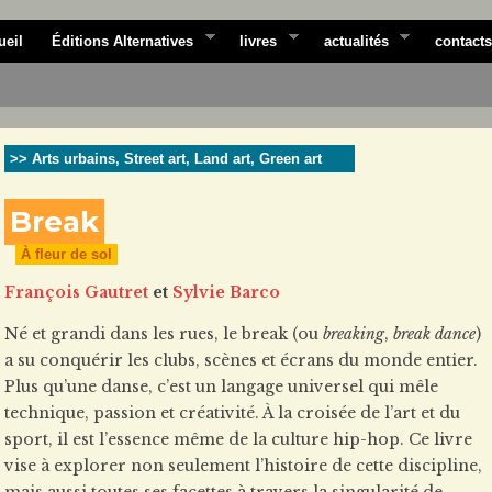
ueil
Éditions Alternatives
livres
actualités
contacts
>> Arts urbains, Street art, Land art, Green art
Break
À fleur de sol
François Gautret
et
Sylvie Barco
Né et grandi dans les rues, le break (ou
breaking
,
break dance
)
a su conquérir les clubs, scènes et écrans du monde entier.
Plus qu’une danse, c’est un langage universel qui mêle
technique, passion et créativité. À la croisée de l’art et du
sport, il est l’essence même de la culture hip-hop. Ce livre
vise à explorer non seulement l’histoire de cette discipline,