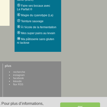
Faire ses bocaux avec
Le Parfait ®
Magie du cyanotype (La)
Teinture sauvage
À l’école de la fermentation
Mes super pains au levain
Ma pâtisserie sans gluten
ni lactose
plus
recherche
instagram
facebook
linkedin
flux RSS
 Pour plus d’informations,
WWW credits