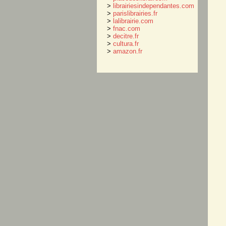
>
librairiesindependantes.com
>
parislibrairies.fr
>
lalibrairie.com
>
fnac.com
>
decitre.fr
>
cultura.fr
>
amazon.fr