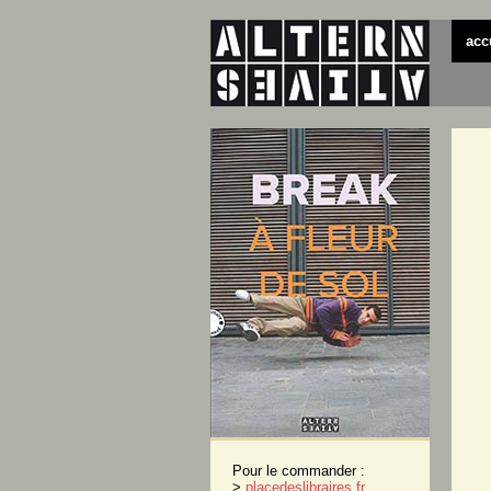
acc
Pour le commander :
>
placedeslibraires.fr