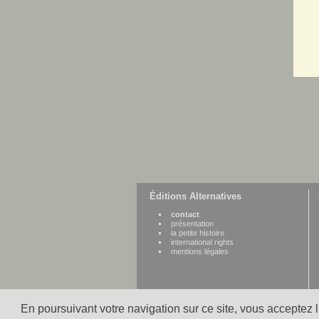
Éditions Alternatives
contact
présentation
la petite histoire
international rights
mentions légales
En poursuivant votre navigation sur ce site, vous acceptez 