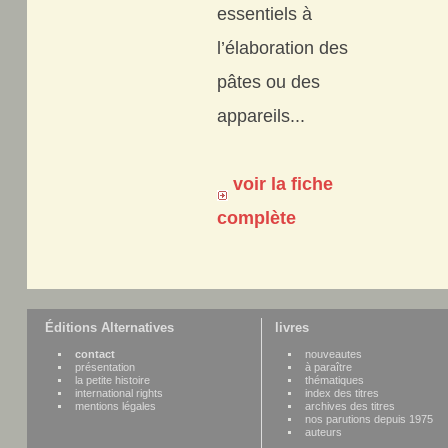
essentiels à
l’élaboration des
pâtes ou des
appareils...
voir la fiche
complète
Éditions Alternatives
livres
contact
nouveautes
présentation
à paraître
la petite histoire
thématiques
international rights
index des titres
mentions légales
archives des titres
nos parutions depuis 1975
auteurs