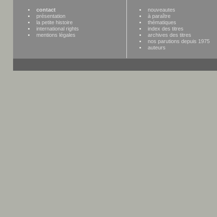
contact
nouveautes
présentation
à paraître
la petite histoire
thématiques
international rights
index des titres
mentions légales
archives des titres
nos parutions depuis 1975
auteurs