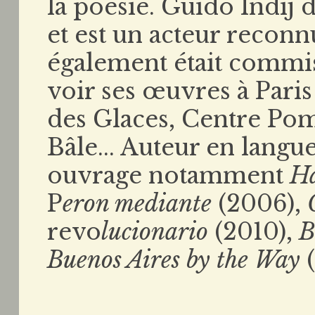
la poésie. Guido Indij d
et est un acteur reconnu
également était commis
voir ses œuvres à Paris 
des Glaces, Centre Po
Bâle... Auteur en langu
ouvrage notamment
Ha
P
eron mediante
(2006),
revo
lucionario
(2010),
B
Buenos Aires by the Way