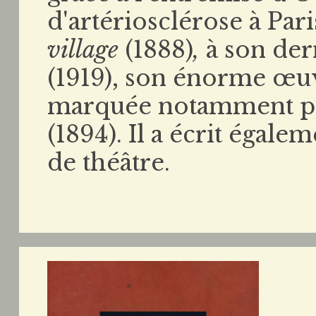
d'artériosclérose à Par
village
(1888)
,
à
son der
(1919), son énorme œu
marquée notamment pa
(1894).
Il a écrit égal
de théâtre.