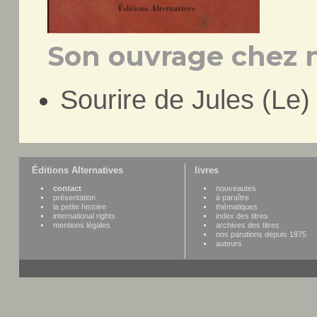
Son ouvrage chez n
Sourire de Jules (Le)
Éditions Alternatives
livres
contact
nouveautes
présentation
à paraître
la petite histoire
thématiques
international rights
index des titres
mentions légales
archives des titres
nos parutions depuis 1975
auteurs